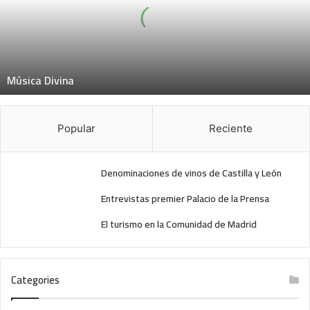
c
a
D
i
v
Música Divina
i
n
a
Popular
Reciente
Denominaciones de vinos de Castilla y León
Entrevistas premier Palacio de la Prensa
El turismo en la Comunidad de Madrid
Categories