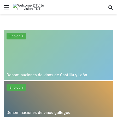
Menú
B
Enología
Denominaciones de vinos de Castilla y León
Enología
Denominaciones de vinos gallegos