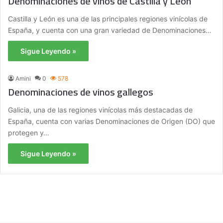
Denominaciones de vinos de Castilla y León
Castilla y León es una de las principales regiones vinícolas de
España, y cuenta con una gran variedad de Denominaciones…
Sigue Leyendo »
Amini
0
578
Denominaciones de vinos gallegos
Galicia, una de las regiones vinícolas más destacadas de
España, cuenta con varias Denominaciones de Origen (DO) que
protegen y…
Sigue Leyendo »
M
ú
s
i