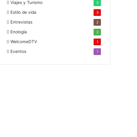
Viajes y Turismo
3
Estilo de vida
3
Entrevistas
2
Enología
2
WelcomeDTV
1
Eventos
1