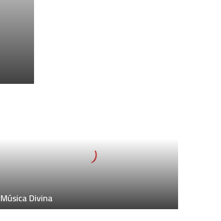
M
D
Música Divina