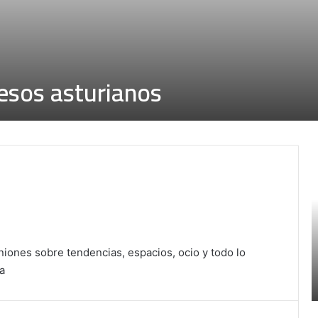
esos asturianos
ú
s
i
c
a
iones sobre tendencias, espacios, ocio y todo lo
i
a
v
i
n
a