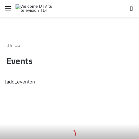
Menú
B
Inicio
Events
[add_eventon]
M
ú
s
i
c
a