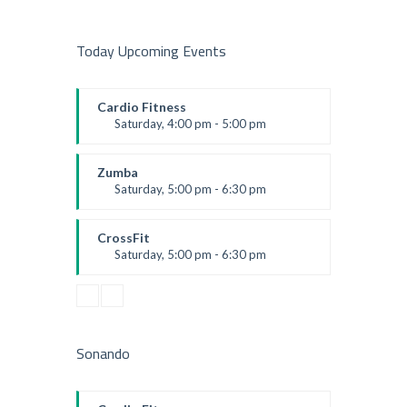
Today Upcoming Events
Cardio Fitness
Saturday, 4:00 pm - 5:00 pm
High impact
Trevor Smith
Zumba
Saturday, 5:00 pm - 6:30 pm
Fitness and fun
Emma Brown
CrossFit
Saturday, 5:00 pm - 6:30 pm
Advanced
Kevin Nomak
Sonando