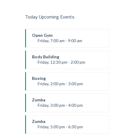
Today Upcoming Events
Open Gym
Friday, 7:00 am - 9:00 am
Open entry
Mark Moreau
Body Building
Friday, 12:30 pm - 2:00 pm
Weightlifting
Kevin Nomak
Boxing
Friday, 2:00 pm - 3:00 pm
Thai boxing
Robert Bandana
Zumba
Friday, 3:00 pm - 4:00 pm
Preschool class
Emma Brown
Zumba
Friday, 5:00 pm - 6:30 pm