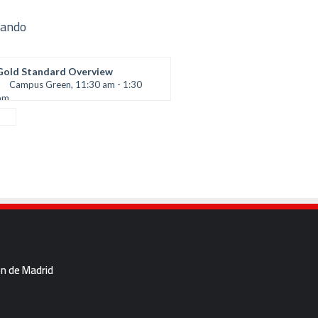
ando
Gold Standard Overview
Campus Green, 11:30 am - 1:30
pm
Panel with Robin Watson, Chris
Prochaska and Shawn Georges
ón de Madrid