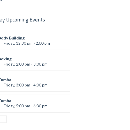
ay Upcoming Events
Body Building
Friday, 12:30 pm - 2:00 pm
eightlifting
Kevin Nomak
Boxing
Friday, 2:00 pm - 3:00 pm
Thai boxing
Robert Bandana
Zumba
Friday, 3:00 pm - 4:00 pm
reschool class
Emma Brown
Zumba
Friday, 5:00 pm - 6:30 pm
itness and fun
Emma Brown