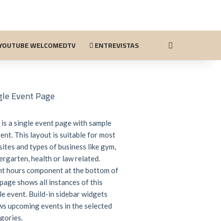
YOUTUBE WELCOMEDTV
ENTREVISTAS
Buscar por
gle Event Page
 is a single event page with sample
ent. This layout is suitable for most
ites and types of business like gym,
ergarten, health or law related.
t hours component at the bottom of
 page shows all instances of this
le event. Build-in sidebar widgets
s upcoming events in the selected
gories.