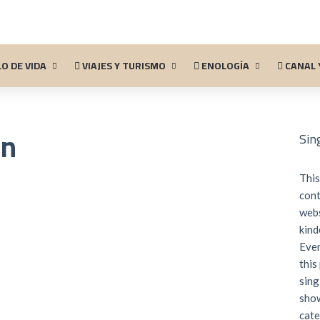
O DE VIDA
VIAJES Y TURISMO
ENOLOGÍA
CANAL 
in
Sin
This
cont
webs
kind
Even
this
sing
show
cate