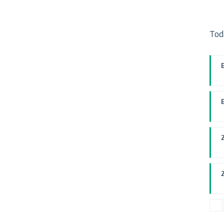
Tod
W
P
F