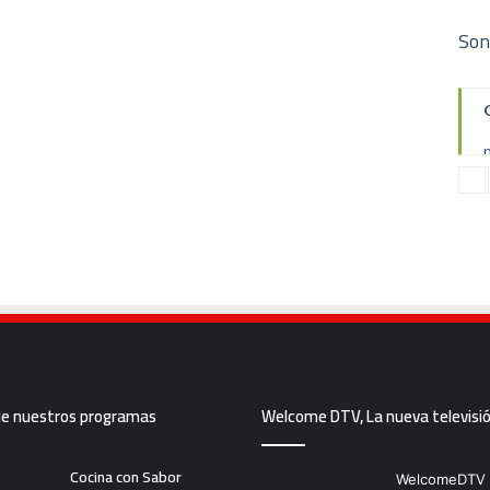
Son
de nuestros programas
Welcome DTV, La nueva televisi
Cocina con Sabor
WelcomeDTV