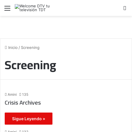
Menú
B
Inicio
/
Screening
Screening
Amini
135
Crisis Archives
Sigue Leyendo »
Amini
132