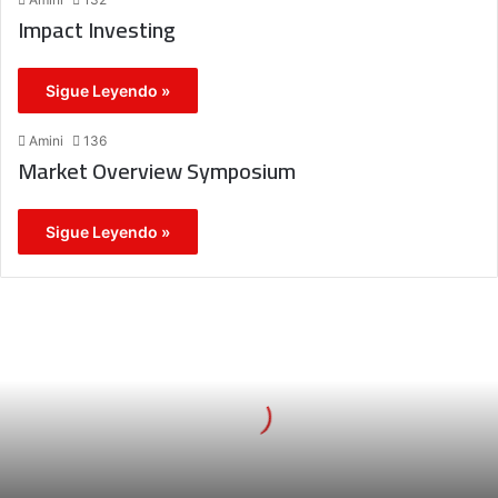
Impact Investing
Sigue Leyendo »
Amini
136
Market Overview Symposium
Sigue Leyendo »
M
ú
s
i
c
a
D
i
v