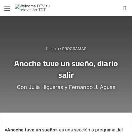
Menú
B
Inicio
/
PROGRAMAS
Anoche tuve un sueño, diario
salir
Con Julia Higueras y Fernando J. Aguas
«Anoche tuve un sueño»
es una sección o programa del