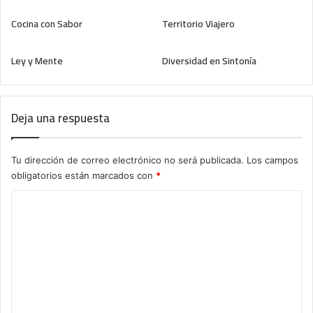
t
Cocina con Sabor
Territorio Viajero
o
n
í
Ley y Mente
Diversidad en Sintonía
a
Deja una respuesta
Tu dirección de correo electrónico no será publicada.
Los campos
obligatorios están marcados con
*
C
o
m
e
n
t