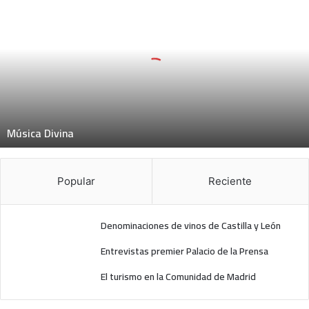
M
ú
s
i
c
a
D
i
v
Música Divina
i
n
a
Popular
Reciente
Denominaciones de vinos de Castilla y León
Entrevistas premier Palacio de la Prensa
El turismo en la Comunidad de Madrid