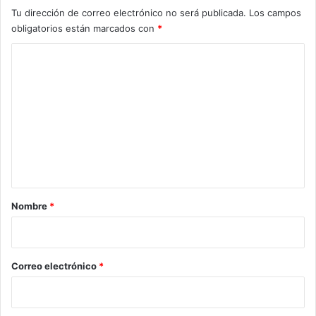
Tu dirección de correo electrónico no será publicada.
Los campos
obligatorios están marcados con
*
C
o
m
e
n
t
a
r
Nombre
*
i
o
*
Correo electrónico
*