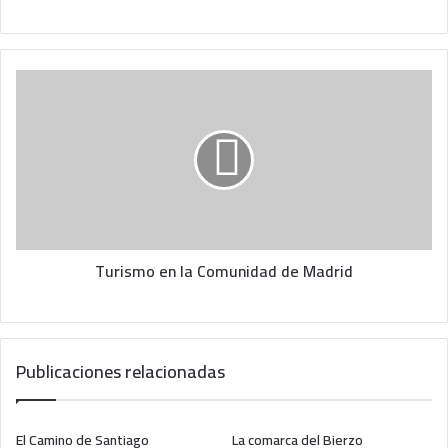
T
u
r
i
s
m
o
e
n
Turismo en la Comunidad de Madrid
l
a
C
o
m
Publicaciones relacionadas
u
n
i
El Camino de Santiago
La comarca del Bierzo
d