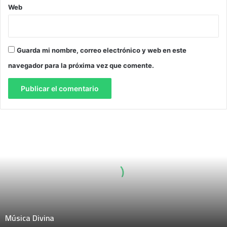
Web
Guarda mi nombre, correo electrónico y web en este
navegador para la próxima vez que comente.
M
ú
s
i
c
a
D
i
v
Música Divina
i