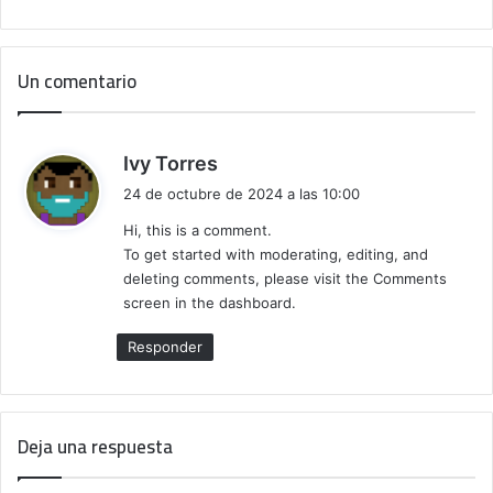
a
d
d
Un comentario
e
M
a
d
d
Ivy Torres
r
i
24 de octubre de 2024 a las 10:00
i
c
d
Hi, this is a comment.
e
To get started with moderating, editing, and
:
deleting comments, please visit the Comments
screen in the dashboard.
Responder
Deja una respuesta