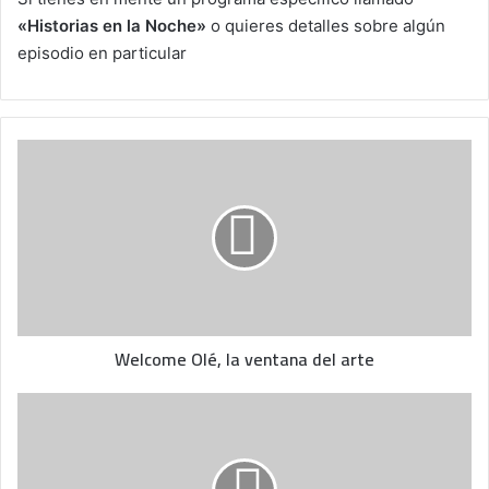
«Historias en la Noche»
o quieres detalles sobre algún
episodio en particular
W
e
l
c
o
m
e
O
l
Welcome Olé, la ventana del arte
é
,
l
T
a
e
v
r
e
r