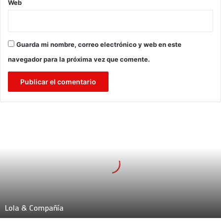
Web
Guarda mi nombre, correo electrónico y web en este
navegador para la próxima vez que comente.
L
o
l
a
&
C
o
m
p
Lola & Compañía
a
ñ