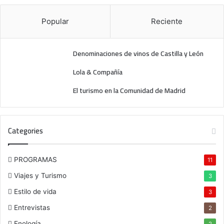
í
a
Popular
Reciente
Denominaciones de vinos de Castilla y León
Lola & Compañía
El turismo en la Comunidad de Madrid
Categories
PROGRAMAS
11
Viajes y Turismo
3
Estilo de vida
3
Entrevistas
2
Enología
2