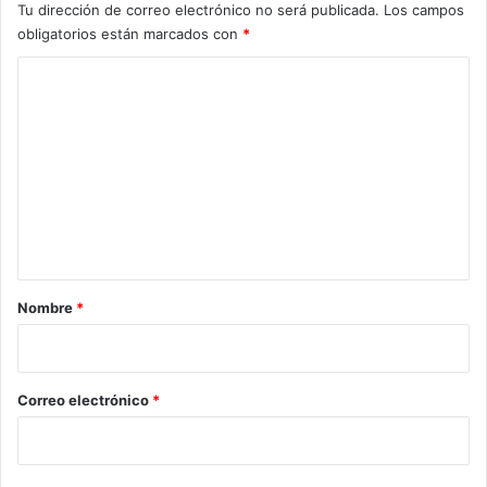
Tu dirección de correo electrónico no será publicada.
Los campos
obligatorios están marcados con
*
C
o
m
e
n
t
a
r
Nombre
*
i
o
*
Correo electrónico
*