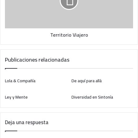
n
i
t
t
a
o
n
r
a
i
Territorio Viajero
d
o
e
V
l
i
a
a
Publicaciones relacionadas
r
j
t
e
e
r
Lola & Compañía
De aquí para allá
o
Ley y Mente
Diversidad en Sintonía
Deja una respuesta