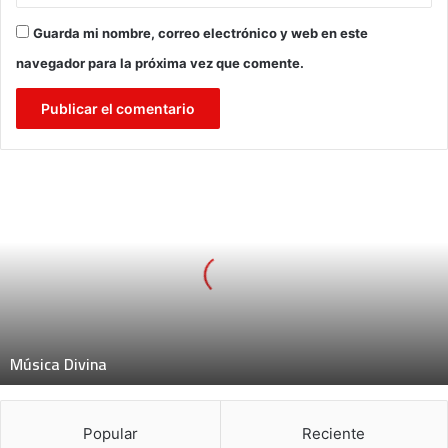
Guarda mi nombre, correo electrónico y web en este
navegador para la próxima vez que comente.
M
ú
s
i
c
a
D
i
v
Música Divina
i
n
a
Popular
Reciente