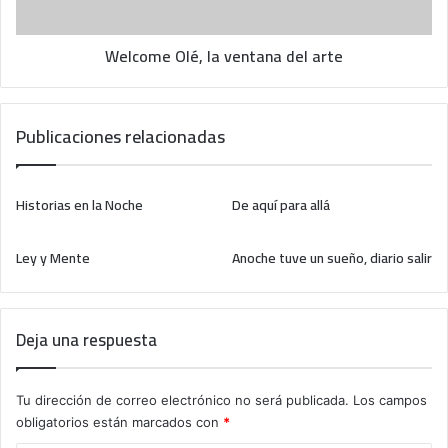
í
O
a
l
Welcome Olé, la ventana del arte
é
,
l
a
Publicaciones relacionadas
v
e
n
Historias en la Noche
De aquí para allá
t
a
n
Ley y Mente
Anoche tuve un sueño, diario salir
a
d
e
l
Deja una respuesta
a
r
t
Tu dirección de correo electrónico no será publicada.
Los campos
e
obligatorios están marcados con
*